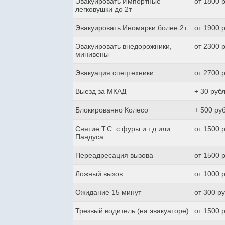
Эвакуировать Импортные
от 1800 
легковушки до 2т
Эвакуировать Иномарки более 2т
от 1900 
Эвакуировать внедорожники,
от 2300 
минивены
Эвакуация спецтехники
от 2700 
Выезд за МКАД
+ 30 руб
Блокированно Колесо
+ 500 ру
Снятие Т.С. с фуры и т.д или
от 1500 
Пандуса
Переадресация вызова
от 1500 
Ложный вызов
от 1000 
Ожидание 15 минут
от 300 р
Трезвый водитель (на эвакуаторе)
от 1500 