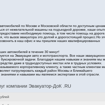
автомобилей по Москве и Московской области по доступным ценам
иться от нежелательной машины на подъездной дорожке, наши опы
 предоставим необходимую помощь, в том числе помощь на дороге
я, что вызов эвакуатора это долгий и дорогостоящий процесс.Но эт
о позвонить в наш офис и мы пришлем наших квалифицированных
аших автомобилей в течение 30 минут!
уется на Эвакуации авто и мототранспорта. Все наши эвакуацион
 буксировочной задачи. Благодаря нашим навыкам и знаниям мы 
средство даже в труднодоступных местах или в трудных условиях.
казываемого корпоративному клиенту, а также частным клиентам м
озволяет патрулировать каждый район Москвы и Ближайшего
наниями и навыками мы являемся экспертами в этой отрасли.
уг компании Эвакуатор-ДоК .RU
рублей