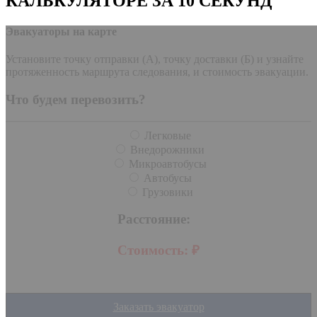
КАЛЬКУЛЯТОРЕ ЗА 10 СЕКУНД
Эвакуаторы на карте
Установите точку отправки (А), точку доставки (Б) и узнайте
протяженность маршрута следования, и стоимость эвакуации.
Что будем перевозить?
Легковые
Внедорожники
Микроавтобусы
Автобусы
Грузовики
Расстояние:
Стоимость:
₽
Заказать эвакуатор