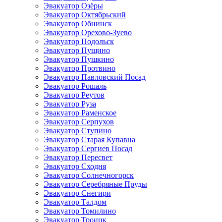
Эвакуатор Озёры
Эвакуатор Октябрьский
Эвакуатор Обнинск
Эвакуатор Орехово-Зуево
Эвакуатор Подольск
Эвакуатор Пущино
Эвакуатор Пушкино
Эвакуатор Протвино
Эвакуатор Павловский Посад
Эвакуатор Рошаль
Эвакуатор Реутов
Эвакуатор Руза
Эвакуатор Раменское
Эвакуатор Серпухов
Эвакуатор Ступино
Эвакуатор Старая Купавна
Эвакуатор Сергиев Посад
Эвакуатор Пересвет
Эвакуатор Сходня
Эвакуатор Солнечногорск
Эвакуатор Серебряные Пруды
Эвакуатор Снегири
Эвакуатор Талдом
Эвакуатор Томилино
Эвакуатор Троицк