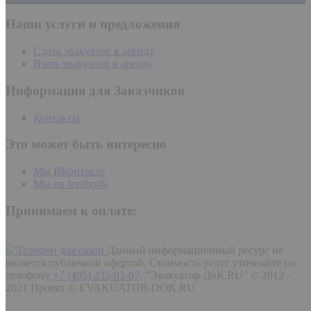
Наши услуги и предложения
Сдать эвакуатор в аренду
Взять эвакуатор в аренду
Информация для Заказчиков
Контакты
Это может быть интересно
Мы ВКонтакте
Мы на fecebook
Принимаем к оплате:
Данный информационный ресурс не
является публичной офертой. Стоимость услуг уточняйте по
телефону
+7 (495) 235-03-07
.
"Эвакуатор-ДоК.RU" © 2012 -
2021 Проект © EVAKUATOR-DOK.RU