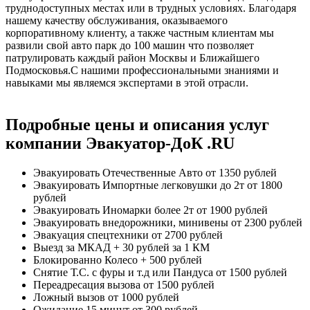
труднодоступных местах или в трудных условиях. Благодаря
нашему качеству обслуживания, оказываемого
корпоративному клиенту, а также частным клиентам мы
развили свой авто парк до 100 машин что позволяет
патрулировать каждый район Москвы и Ближайшего
Подмосковья.С нашими профессиональными знаниями и
навыками мы являемся экспертами в этой отрасли.
Подробные цены и описания услуг
компании Эвакуатор-ДоК .RU
Эвакуировать Отечественные Авто
от 1350 рублей
Эвакуировать Импортные легковушки до 2т
от 1800
рублей
Эвакуировать Иномарки более 2т
от 1900 рублей
Эвакуировать внедорожники, минивены
от 2300 рублей
Эвакуация спецтехники
от 2700 рублей
Выезд за МКАД
+ 30 рублей за 1 КМ
Блокированно Колесо
+ 500 рублей
Снятие Т.С. с фуры и т.д или Пандуса
от 1500 рублей
Переадресация вызова
от 1500 рублей
Ложный вызов
от 1000 рублей
Ожидание 15 минут
от 300 рублей