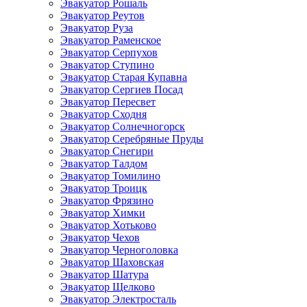
Эвакуатор Рошаль
Эвакуатор Реутов
Эвакуатор Руза
Эвакуатор Раменское
Эвакуатор Серпухов
Эвакуатор Ступино
Эвакуатор Старая Купавна
Эвакуатор Сергиев Посад
Эвакуатор Пересвет
Эвакуатор Сходня
Эвакуатор Солнечногорск
Эвакуатор Серебряные Пруды
Эвакуатор Снегири
Эвакуатор Талдом
Эвакуатор Томилино
Эвакуатор Троицк
Эвакуатор Фрязино
Эвакуатор Химки
Эвакуатор Хотьково
Эвакуатор Чехов
Эвакуатор Черноголовка
Эвакуатор Шаховская
Эвакуатор Шатура
Эвакуатор Щелково
Эвакуатор Электросталь