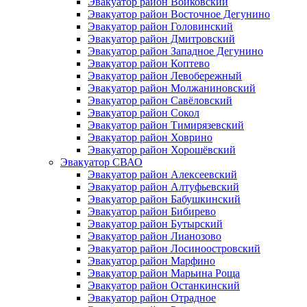
Эвакуатор район Войковский
Эвакуатор район Восточное Дегунино
Эвакуатор район Головинский
Эвакуатор район Дмитровский
Эвакуатор район Западное Дегунино
Эвакуатор район Коптево
Эвакуатор район Левобережный
Эвакуатор район Молжаниновский
Эвакуатор район Савёловский
Эвакуатор район Сокол
Эвакуатор район Тимирязевский
Эвакуатор район Ховрино
Эвакуатор район Хорошёвский
Эвакуатор СВАО
Эвакуатор район Алексеевский
Эвакуатор район Алтуфьевский
Эвакуатор район Бабушкинский
Эвакуатор район Бибирево
Эвакуатор район Бутырский
Эвакуатор район Лианозово
Эвакуатор район Лосиноостровский
Эвакуатор район Марфино
Эвакуатор район Марьина Роща
Эвакуатор район Останкинский
Эвакуатор район Отрадное