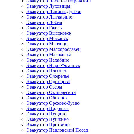
Эвакуатор Лосино-Петровский
Эвакуатор Луховицы
Эвакуатор Ликино-Дулёво
Эвакуатор Лыткарино
Эвакуатор Лобня
Эвакуатор Гжель
Эвакуатор Высоковск
Эвакуатор Можайск
Эвакуатор Мытищи
Эвакуатор Малоярославец
Эвакуатор Малаховка
Эвакуатор Нахабино
Эвакуатор Наро-Фоминск
Эвакуатор Ногинск
Эвакуатор Ожерелье
Эвакуатор Одинцово
Эвакуатор Озёры
Эвакуатор Октябрьский
Эвакуатор Обнинск
Эвакуатор Орехово-Зуево
Эвакуатор Подольск
Эвакуатор Пущино
Эвакуатор Пушкино
Эвакуатор Протвино
Эвакуатор Павловский Посад