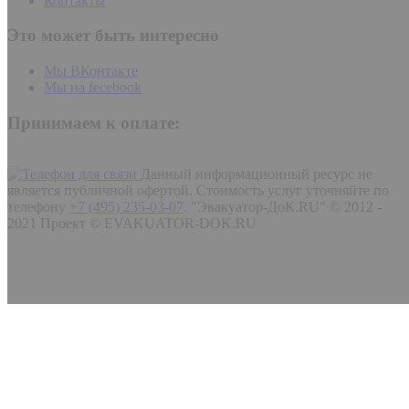
Контакты
Это может быть интересно
Мы ВКонтакте
Мы на fecebook
Принимаем к оплате:
Данный информационный ресурс не
является публичной офертой. Стоимость услуг уточняйте по
телефону
+7 (495) 235-03-07
.
"Эвакуатор-ДоК.RU" © 2012 -
2021 Проект © EVAKUATOR-DOK.RU