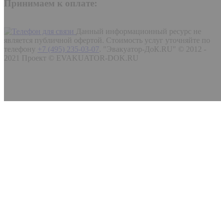
Принимаем к оплате:
Данный информационный ресурс не
является публичной офертой. Стоимость услуг уточняйте по
телефону
+7 (495) 235-03-07
.
"Эвакуатор-ДоК.RU" © 2012 -
2021 Проект © EVAKUATOR-DOK.RU