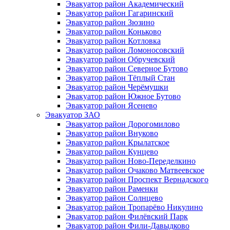
Эвакуатор район Академический
Эвакуатор район Гагаринский
Эвакуатор район Зюзино
Эвакуатор район Коньково
Эвакуатор район Котловка
Эвакуатор район Ломоносовский
Эвакуатор район Обручевский
Эвакуатор район Северное Бутово
Эвакуатор район Тёплый Стан
Эвакуатор район Черёмушки
Эвакуатор район Южное Бутово
Эвакуатор район Ясенево
Эвакуатор ЗАО
Эвакуатор район Дорогомилово
Эвакуатор район Внуково
Эвакуатор район Крылатское
Эвакуатор район Кунцево
Эвакуатор район Ново-Переделкино
Эвакуатор район Очаково Матвеевское
Эвакуатор район Проспект Вернадского
Эвакуатор район Раменки
Эвакуатор район Солнцево
Эвакуатор район Тропарёво Никулино
Эвакуатор район Филёвский Парк
Эвакуатор район Фили-Давыдково