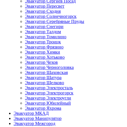
Эвакуатор Сергиев Посад
Эвакуатор Пересвет
Эвакуатор Сходня
Эвакуатор Солнечногорск
Эвакуатор Серебряные Пруды
Эвакуатор Снегири
Эвакуатор Талдом
Эвакуатор Томилино
Эвакуатор Троицк
Эвакуатор Фрязино
Эвакуатор Химки
Эвакуатор Хотьково
Эвакуатор Чехов
Эвакуатор Черноголовка
Эвакуатор Шаховская
Эвакуатор Шатура
Эвакуатор Щелково
Эвакуатор Электросталь
Эвакуатор Электрогорск
Эвакуатор Электроугли
Эвакуатор Юбилейный
Эвакуатор Яхрома
Эвакуатор МКАД
Эвакуатор Манипулятор
Эвакуатор Межгород